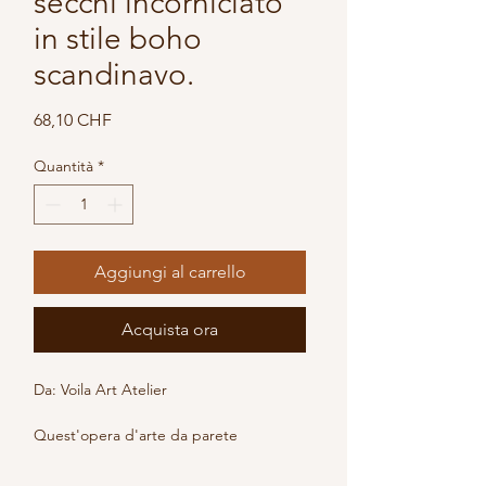
secchi incorniciato
in stile boho
scandinavo.
Prezzo
68,10 CHF
Quantità
*
Aggiungi al carrello
Acquista ora
Da: Voila Art Atelier
Quest'opera d'arte da parete 
realizzata a mano combina veri fiori 
secchi e materiali naturali in una 