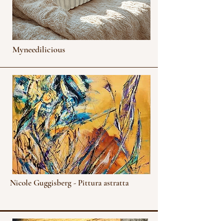
Myneedilicious
Nicole Guggisberg - Pittura astratta