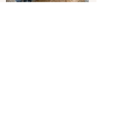
Raffaello Paché
Bironsa