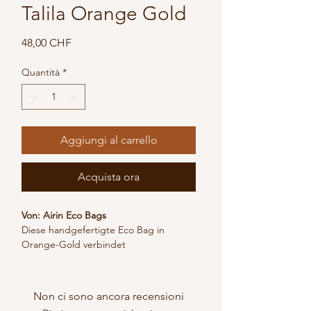
Talila Orange Gold
Prezzo
48,00 CHF
Quantità
*
Aggiungi al carrello
Acquista ora
Von: Airin Eco Bags
Diese handgefertigte Eco Bag in 
Orange-Gold verbindet 
alltagstauglichen Stil mit bewusstem 
Design. Sie wird aus 100 % recyceltem 
Kunststoffabfall hergestellt und von 
Non ci sono ancora recensioni
lokalen Kunsthandwerkerinnen und 