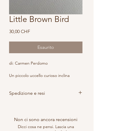
Little Brown Bird
Prezzo
30,00 CHF
Esaurito
di: Carmen Perdomo
Un piccolo uccello curioso inclina 
leggermente la testa, come se 
osservasse ciò che lo 
Spedizione e resi
circonda.Minimalista e tenero.
Gli ordini vengono spediti 
Dettagli:
direttamente dal partner. Tempi di 
Tecnica: Acquerello su carta
consegna e costi di spedizione 
Dimensioni: 6 × 6 cm
Non ci sono ancora recensioni
possono variare a seconda della 
Artista: Carmen Perdomo
Dicci cosa ne pensi. Lascia una
destinazione. Per ulteriori informazioni, 
Pezzo unico