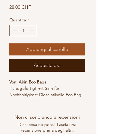
Prezzo
28,00 CHF
Quantità
*
Aggiungi al carrello
Acquista ora
Von: Airin Eco Bags
Handgefertigt mit Sinn für 
Nachhaltigkeit: Diese stilvolle Eco Bag 
in Dunkelviolett ist mehr als nur ein 
modisches Accessoire – sie steht für 
einen bewussteren Umgang mit 
Non ci sono ancora recensioni
unserer Umwelt.
Dicci cosa ne pensi. Lascia una
Die Tasche wird aus 100 % recyceltem 
recensione prima degli altri.
Kunststoffabfall gefertigt und von 