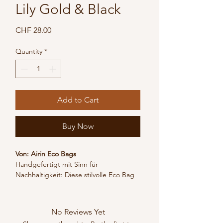
Lily Gold & Black
Price
CHF 28.00
Quantity
*
Add to Cart
Buy Now
Von: Airin Eco Bags
Handgefertigt mit Sinn für 
Nachhaltigkeit: Diese stilvolle Eco Bag 
in Gold und Schwarz ist mehr als nur 
ein modisches Accessoire – sie steht 
für einen bewussteren Umgang mit 
No Reviews Yet
unserer Umwelt.