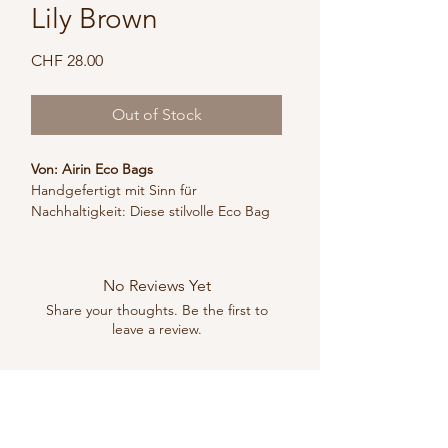
Lily Brown
Price
CHF 28.00
Out of Stock
Von: Airin Eco Bags
Handgefertigt mit Sinn für 
Nachhaltigkeit: Diese stilvolle Eco Bag 
in Braun ist mehr als nur ein modisches 
Accessoire – sie steht für einen 
bewussteren Umgang mit unserer 
No Reviews Yet
Umwelt.
Share your thoughts. Be the first to
Die Tasche wird aus 100 % recyceltem 
leave a review.
Kunststoffabfall gefertigt und von 
lokalen Kunsthandwerkerinnen und 
Kunsthandwerkern in Indonesien von 
Leave a Review
Hand hergestellt. So werden 
ausrangierte Materialien in etwas 
Schönes, Praktisches und Langlebiges 