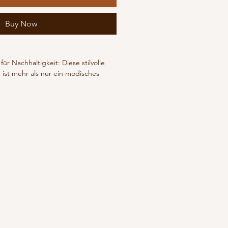
Buy Now
ür Nachhaltigkeit: Diese stilvolle 
ist mehr als nur ein modisches 
 für einen bewussteren Umgang mit 
 % recyceltem Kunststoffabfall 
alen Kunsthandwerkerinnen und 
donesien von Hand hergestellt. So 
terialien in etwas Schönes, 
biges verwandelt.
ust eignet sich dieses kleine 
e wichtigsten Alltagsbegleiter – ob 
, Spaziergänge oder entspannte 