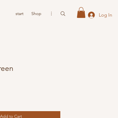
start
Shop
⋮
Log In
reen
Add to Cart