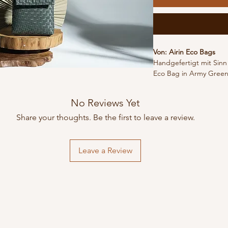
Von: Airin Eco Bags
Handgefertigt mit Sinn f
Eco Bag in Army Green 
Accessoire – sie steht
unserer Umwelt.
No Reviews Yet
Die Tasche wird aus 100
gefertigt und von lok
Share your thoughts. Be the first to leave a review.
Kunsthandwerkern in In
werden ausrangierte Ma
Praktisches und Langle
Leave a Review
Leicht und dennoch rob
Modell perfekt für dein
für kurze Besorgungen
Ausflüge.
Details:
Grösse: S
Masse: 14 × 18 × 3 cm