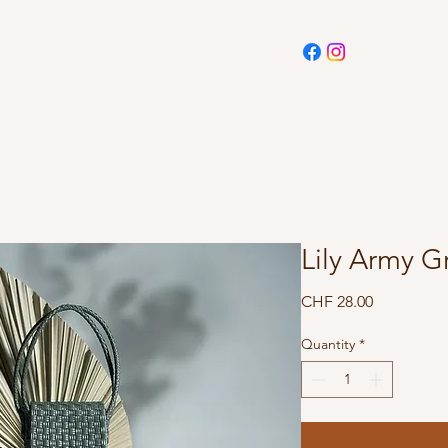
Lily Army G
Price
CHF 28.00
Quantity
*