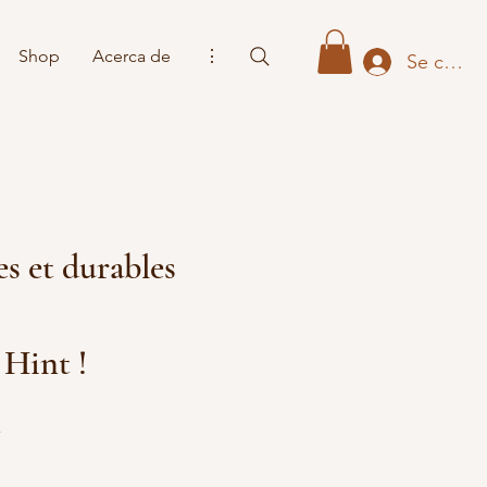
Shop
Acerca de
⋮
Se conne
es et durables
 Hint !
,