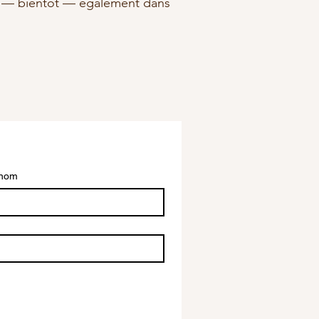
 et — bientôt — également dans
nom