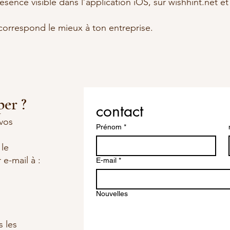
sence visible dans l’application iOS, sur wishhint.net
correspond le mieux à ton entreprise.
er ?
contact
 vos
Prénom
*
 le
 e-mail à :
E-mail
*
Nouvelles
 les