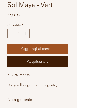
Sol Maya - Vert
Prezzo
35,00 CHF
Quantità
*
Aggiungi al carrello
Acquista ora
di: ArtAmérika
Un gioiello leggero ed elegante, 
ispirato al calore del sole.
Ci sono pezzi che non hanno bisogno 
Nota generale
di molto per conquistare: affascinano 
per la loro semplicità. Gli orecchini “Sol 