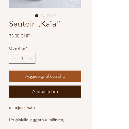
Sautoir „Kaïa“
Prezzo
33,00 CHF
Quantità
*
Aggiungi al carrello
Acquista ora
di: bijoux.nath
Un gioiello leggero e raffinato, 
dall’aspetto naturale.