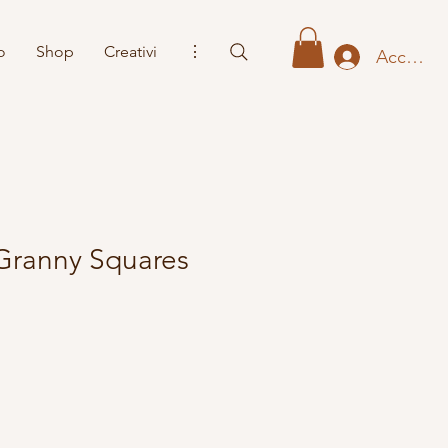
o
Shop
Creativi
⋮
Accedi
Granny Squares