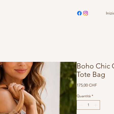
Inizi
Boho Chic 
Tote Bag
Prezzo
175,00 CHF
Quantità
*