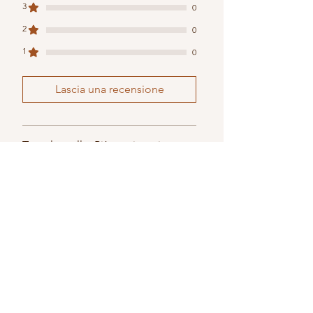
ugano/
3
0
2
0
1
0
Lascia una recensione
Tutte le stelle, Più pertinenti
1 recensione
Matthias
•
08 giu
Valutazione 5 stelle su 5.
Super!
Super schneller Versand, alles
hat bestens geklappt. Die
Clutch ist wunderschön