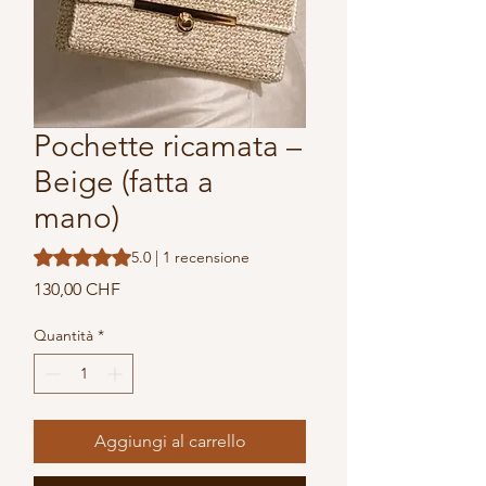
Pochette ricamata –
Beige (fatta a
mano)
Sulla base di 1 recensione, la valutazione è 5.0 su cinque s
5.0 | 1 recensione
Prezzo
130,00 CHF
Quantità
*
Aggiungi al carrello