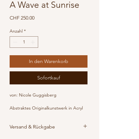
A Wave at Sunrise
Preis
CHF 250.00
Anzahl
*
In den Warenkorb
Sofortkauf
von: Nicole Guggisberg

Abstraktes Originalkunstwerk in Acryl 
auf Leinwand (30 × 30 cm), direkt von 
der Künstlerin. Dieses Werk erinnert 
Versand & Rückgabe
an die Energie des Meeres, die frische 
Brise und besondere Momente in der 
Bestellungen werden direkt vom 