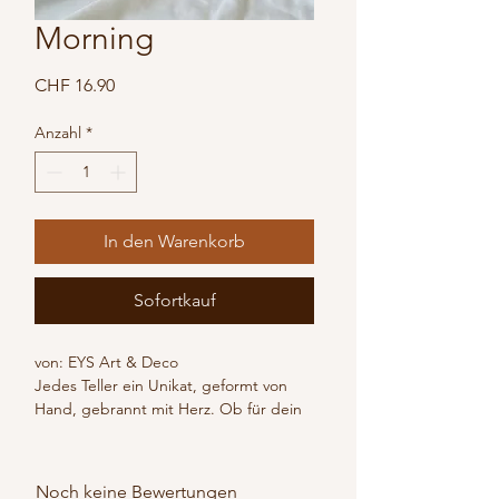
Morning
Preis
CHF 16.90
Anzahl
*
In den Warenkorb
Sofortkauf
von: EYS Art & Deco
Jedes Teller ein Unikat, geformt von 
Hand, gebrannt mit Herz. Ob für dein 
Lieblingsgericht, als Deko oder als 
besonderes Geschenk - unsere 
handgefertigten Keramikteller bringen 
Noch keine Bewertungen