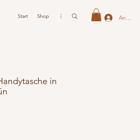
Start
Shop
⋮
Anmeld
Handytasche in
ün