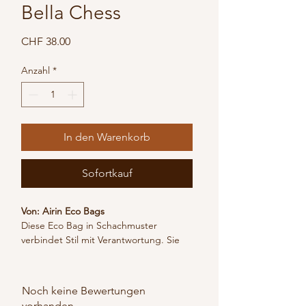
Bella Chess
Preis
CHF 38.00
Anzahl
*
In den Warenkorb
Sofortkauf
Von: Airin Eco Bags
Diese Eco Bag in Schachmuster 
verbindet Stil mit Verantwortung. Sie 
wird aus 100 % recyceltem 
Kunststoffabfall hergestellt und von 
lokalen Kunsthandwerkerinnen und 
Noch keine Bewertungen
Kunsthandwerkern in Indonesien 
vorhanden