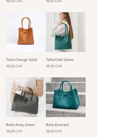
Prezzo
Prezzo
48,00 CHF
48,00 CHF
Talila Orange Gold
Talila Dark Green
Prezzo
Prezzo
48,00 CHF
48,00 CHF
Bella Army Green
Bella Emerald
Prezzo
Prezzo
38,00 CHF
38,00 CHF