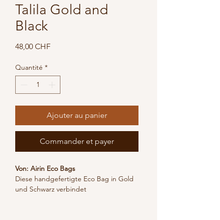
Talila Gold and
Black
Prix
48,00 CHF
Quantité
*
Ajouter au panier
Commander et payer
Von: Airin Eco Bags
Diese handgefertigte Eco Bag in Gold 
und Schwarz verbindet 
alltagstauglichen Stil mit bewusstem 
Design. Sie wird aus 100 % recyceltem 