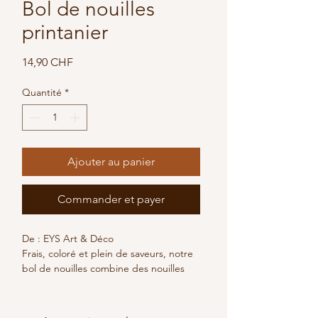
Bol de nouilles
printanier
Prix
14,90 CHF
Quantité
*
Ajouter au panier
Commander et payer
De : EYS Art & Déco
Frais, coloré et plein de saveurs, notre 
bol de nouilles combine des nouilles 
tendres, des légumes croquants et 
des épices aromatiques pour un petit 
voyage en Extrême-Orient. Parfait 