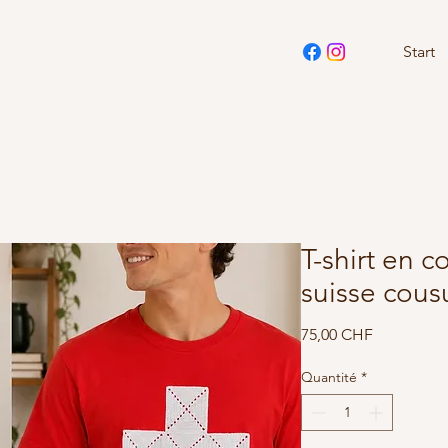
Start
T-shirt en c
suisse cous
Prix
75,00 CHF
Quantité
*