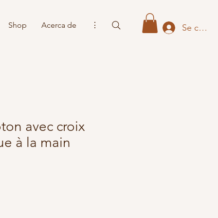
Shop
Acerca de
⋮
Se conne
oton avec croix
ue à la main